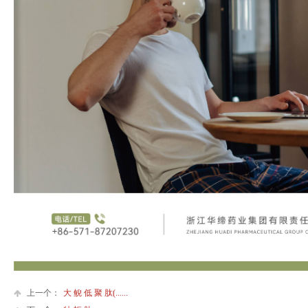
上一个：
大 鲵 低 聚 肽(......