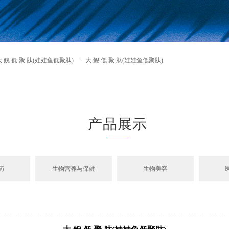
大 鲵 低 聚 肽(娃娃鱼低聚肽)
≡
大 鲵 低 聚 肽(娃娃鱼低聚肽)
产品展示
药
生物营养与保健
生物美容