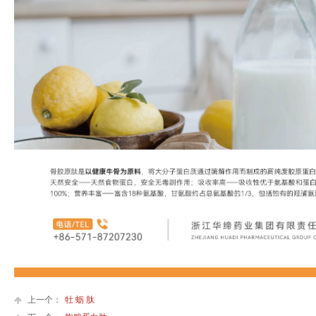
上一个：
牡 蛎 肽