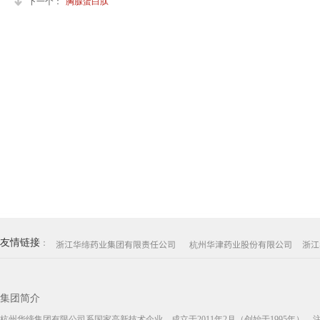
下一个：
胸腺蛋白肽
友情链接
：
浙江华缔药业集团有限责任公司
杭州华津药业股份有限公司
浙江
集团简介
杭州华缔集团有限公司系国家高新技术企业，成立于2011年2月（创始于1995年）